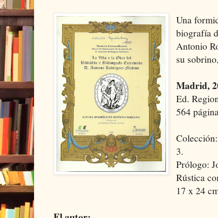
Una formi
biografía 
Antonio Ro
su sobrino
Madrid, 2
Ed. Region
564 página
Colección:
3.
Prólogo: J
Rústica co
17 x 24 cm
El autor: